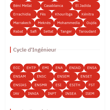
Béni Mellal
Casablanca
El Jadida
Errachidia
Fès
Khouribga
Kénitra
Marrakech
Meknès
Mohammedia
Oujda
Rabat
Safi
Settat
Tanger
Taroudant
Cycle d'Ingénieur
ECC
EHTP
EMI
ENA
ENIAD
ENSA
ENSAM
ENSC
ENSEM
ENSET
ENSIAS
ENSMR
ESI
ESITH
FST
IAV
INNIA
INPT
INSEA
ISEM