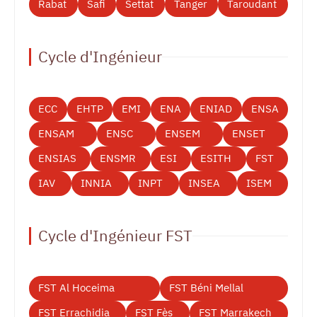
Rabat
Safi
Settat
Tanger
Taroudant
Cycle d'Ingénieur
ECC
EHTP
EMI
ENA
ENIAD
ENSA
ENSAM
ENSC
ENSEM
ENSET
ENSIAS
ENSMR
ESI
ESITH
FST
IAV
INNIA
INPT
INSEA
ISEM
Cycle d'Ingénieur FST
FST Al Hoceima
FST Béni Mellal
FST Errachidia
FST Fès
FST Marrakech