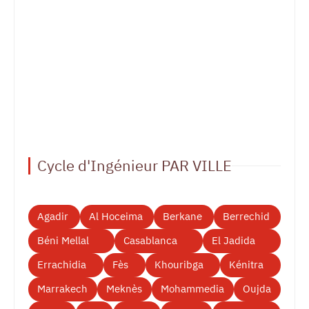
Cycle d'Ingénieur PAR VILLE
Agadir
Al Hoceima
Berkane
Berrechid
Béni Mellal
Casablanca
El Jadida
Errachidia
Fès
Khouribga
Kénitra
Marrakech
Meknès
Mohammedia
Oujda