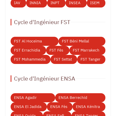
IAV
INNIA
INPT
INSEA
ISEM
Cycle d'Ingénieur FST
FST Al Hoceima
FST Béni Mellal
FST Errachidia
FST Fès
FST Marrakech
FST Mohammedia
FST Settat
FST Tanger
Cycle d'Ingénieur ENSA
ENSA Agadir
ENSA Berrechid
ENSA El Jadida
ENSA Fès
ENSA Kénitra
ENSA Oujda
ENSA Safi
ENSA Tanger