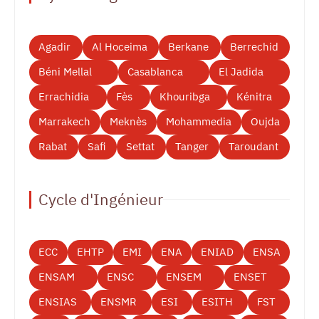
Agadir
Al Hoceima
Berkane
Berrechid
Béni Mellal
Casablanca
El Jadida
Errachidia
Fès
Khouribga
Kénitra
Marrakech
Meknès
Mohammedia
Oujda
Rabat
Safi
Settat
Tanger
Taroudant
Cycle d'Ingénieur
ECC
EHTP
EMI
ENA
ENIAD
ENSA
ENSAM
ENSC
ENSEM
ENSET
ENSIAS
ENSMR
ESI
ESITH
FST