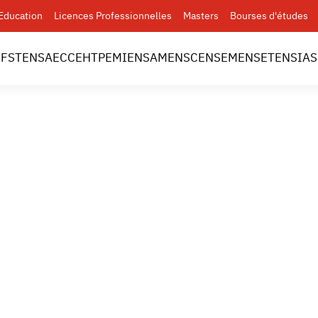
Education
Licences Professionnelles
Masters
Bourses d'études
l
FST
ENSA
ECC
EHTP
EMI
ENSAM
ENSC
ENSEM
ENSET
ENSIAS