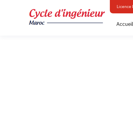
Licence 
Accuei