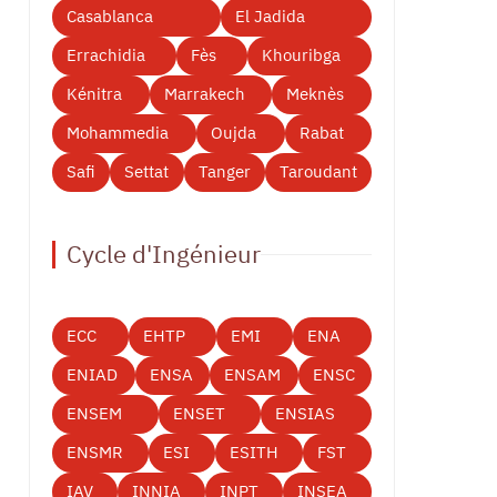
Casablanca
El Jadida
Errachidia
Fès
Khouribga
Kénitra
Marrakech
Meknès
Mohammedia
Oujda
Rabat
Safi
Settat
Tanger
Taroudant
Cycle d'Ingénieur
ECC
EHTP
EMI
ENA
ENIAD
ENSA
ENSAM
ENSC
ENSEM
ENSET
ENSIAS
ENSMR
ESI
ESITH
FST
IAV
INNIA
INPT
INSEA