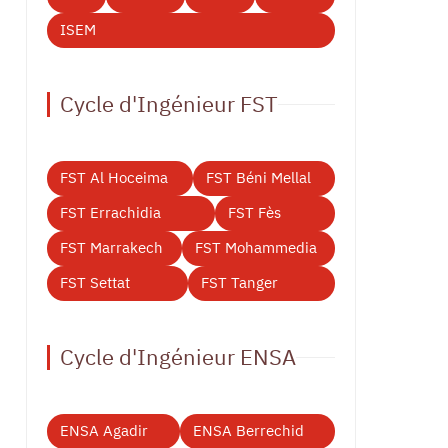
ISEM
Cycle d'Ingénieur FST
FST Al Hoceima
FST Béni Mellal
FST Errachidia
FST Fès
FST Marrakech
FST Mohammedia
FST Settat
FST Tanger
Cycle d'Ingénieur ENSA
ENSA Agadir
ENSA Berrechid