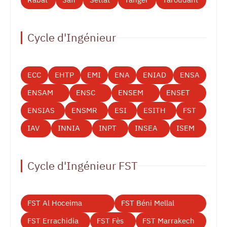
Rabat
Safi
Settat
Tanger
Taroudant
Cycle d'Ingénieur
ECC
EHTP
EMI
ENA
ENIAD
ENSA
ENSAM
ENSC
ENSEM
ENSET
ENSIAS
ENSMR
ESI
ESITH
FST
IAV
INNIA
INPT
INSEA
ISEM
Cycle d'Ingénieur FST
FST Al Hoceima
FST Béni Mellal
FST Errachidia
FST Fès
FST Marrakech