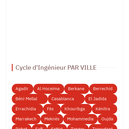
Cycle d'Ingénieur PAR VILLE
Agadir
Al Hoceima
Berkane
Berrechid
Béni Mellal
Casablanca
El Jadida
Errachidia
Fès
Khouribga
Kénitra
Marrakech
Meknès
Mohammedia
Oujda