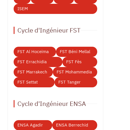
ISEM
Cycle d'Ingénieur FST
FST Al Hoceima
FST Béni Mellal
FST Errachidia
FST Fès
FST Marrakech
FST Mohammedia
FST Settat
FST Tanger
Cycle d'Ingénieur ENSA
ENSA Agadir
ENSA Berrechid