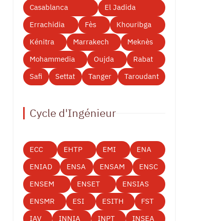
Casablanca
El Jadida
Errachidia
Fès
Khouribga
Kénitra
Marrakech
Meknès
Mohammedia
Oujda
Rabat
Safi
Settat
Tanger
Taroudant
Cycle d'Ingénieur
ECC
EHTP
EMI
ENA
ENIAD
ENSA
ENSAM
ENSC
ENSEM
ENSET
ENSIAS
ENSMR
ESI
ESITH
FST
IAV
INNIA
INPT
INSEA