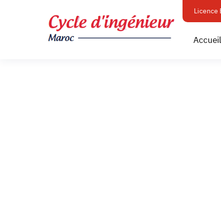
Licence 
Accuei