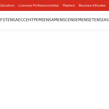
Education
Licences Professionnelles
Masters
Bourses d'études
l
FST
ENSA
ECC
EHTP
EMI
ENSAM
ENSC
ENSEM
ENSET
ENSIAS