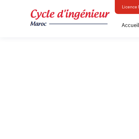
Licence 
Accuei