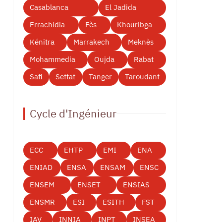
Casablanca
El Jadida
Errachidia
Fès
Khouribga
Kénitra
Marrakech
Meknès
Mohammedia
Oujda
Rabat
Safi
Settat
Tanger
Taroudant
Cycle d'Ingénieur
ECC
EHTP
EMI
ENA
ENIAD
ENSA
ENSAM
ENSC
ENSEM
ENSET
ENSIAS
ENSMR
ESI
ESITH
FST
IAV
INNIA
INPT
INSEA