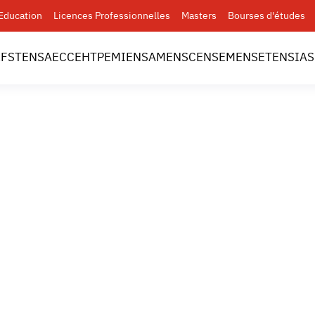
Education
Licences Professionnelles
Masters
Bourses d'études
l
FST
ENSA
ECC
EHTP
EMI
ENSAM
ENSC
ENSEM
ENSET
ENSIAS