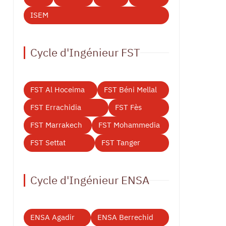
ISEM
Cycle d'Ingénieur FST
FST Al Hoceima
FST Béni Mellal
FST Errachidia
FST Fès
FST Marrakech
FST Mohammedia
FST Settat
FST Tanger
Cycle d'Ingénieur ENSA
ENSA Agadir
ENSA Berrechid